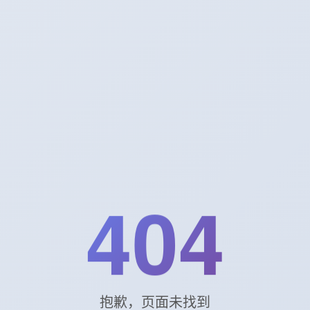
于老年群
体，建议
医院保留
实体卡与
语音引导
功能，确
保智慧医
疗不落下
任何一个
人。
404
数据安
全与隐
私保护
的平衡
之道
髓
内钉型
抱歉，页面未找到