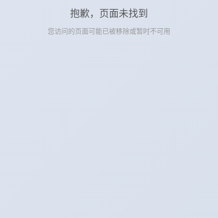
院曾因未
抱歉，页面未找到
审计主任
医生的数
您访问的页面可能已被移除或暂时不可用
据调取行
为，导致
内部管理
失控。医
疗系统日
志审计的
终极目
标，是让
每个操作
者都意识
到“每一
次点击都
有记
录”。
医