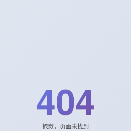
硬件达标
后，医生
的经验决
定了治疗
成败。一
位好的生
殖医生会
根据你的
年龄、激
404
素水平、
输卵管状
况等制定
个性化促
排方案，
而不是
抱歉，页面未找到
“一刀