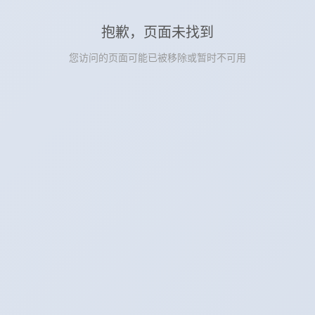
障。第三
步，看电
抱歉，页面未找到
源。屏幕
您访问的页面可能已被移除或暂时不可用
亮但无图
像，可能
是高压板
未正常供
电。听一
下机器开
机后是否
有风扇声
和正常的
自检蜂鸣
声，异常
安静往往
提示电源
模块问